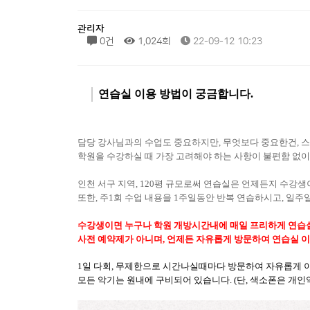
관리자
0건
1,024회
22-09-12 10:23
연습실 이용 방법이 궁금합니다
.
담당 강사님과의 수업도 중요하지만, 무엇보다 중요한건
,
스
학원을 수강하실 때 가장 고려해야 하는 사항이 불편함 없이
인천 서구 지역
, 120
평 규모로써 연습실은 언제든지 수강생
또한
,
주
1
회 수업 내용을
1
주일동안 반복 연습하시고
,
일주
수강생이면 누구나 학원 개방시간내에 매일 프리하게 연습
사전 예약제가 아니며
,
언제든 자유롭게 방문하여 연습실 
1일 다회, 무제한으로 시간나실때마다 방문하여 자유롭게
모든 악기
는 원내에 구비되어 있습니
다
. (단, 색소폰은 개인